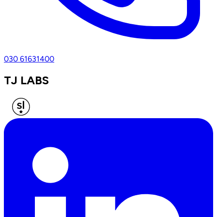
030 61631400
TJ LABS